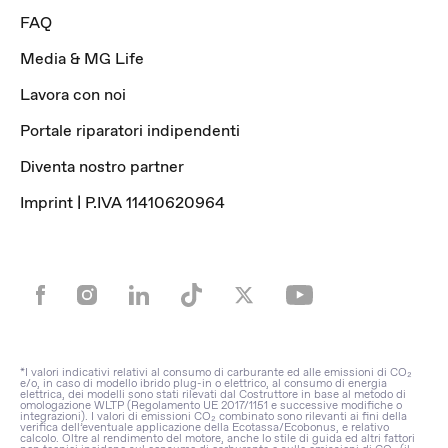
FAQ
Media & MG Life
Lavora con noi
Portale riparatori indipendenti
Diventa nostro partner
Imprint | P.IVA 11410620964
*I valori indicativi relativi al consumo di carburante ed alle emissioni di CO₂
e/o, in caso di modello ibrido plug-in o elettrico, al consumo di energia
elettrica, dei modelli sono stati rilevati dal Costruttore in base al metodo di
omologazione WLTP (Regolamento UE 2017/1151 e successive modifiche o
integrazioni). I valori di emissioni CO₂ combinato sono rilevanti ai fini della
verifica dell’eventuale applicazione della Ecotassa/Ecobonus, e relativo
calcolo. Oltre al rendimento del motore, anche lo stile di guida ed altri fattori