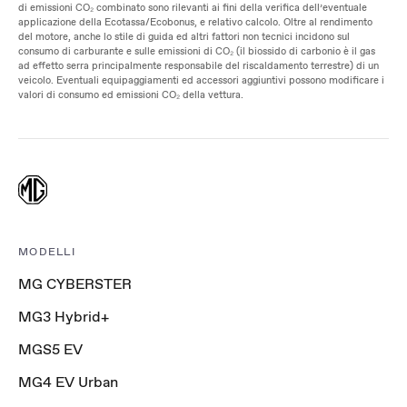
di emissioni CO₂ combinato sono rilevanti ai fini della verifica dell’eventuale
applicazione della Ecotassa/Ecobonus, e relativo calcolo. Oltre al rendimento
del motore, anche lo stile di guida ed altri fattori non tecnici incidono sul
consumo di carburante e sulle emissioni di CO₂ (il biossido di carbonio è il gas
ad effetto serra principalmente responsabile del riscaldamento terrestre) di un
veicolo. Eventuali equipaggiamenti ed accessori aggiuntivi possono modificare i
valori di consumo ed emissioni CO₂ della vettura.
MODELLI
MG CYBERSTER
MG3 Hybrid+
MGS5 EV
MG4 EV Urban