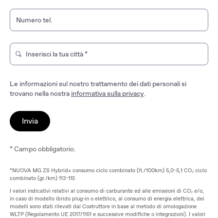
Numero tel.
Inserisci la tua città
*
Digita per cercare un negozio del marchio. Usa i tasti freccia
Le informazioni sul nostro trattamento dei dati personali si
trovano nella nostra
informativa sulla privacy
.
Invia
* Campo obbligatorio.
*NUOVA MG ZS Hybrid+ consumo ciclo combinato (lt./100km) 5,0-5,1 CO₂ ciclo
combinato (gr./km) 113-115
I valori indicativi relativi al consumo di carburante ed alle emissioni di CO₂ e/o,
in caso di modello ibrido plug-in o elettrico, al consumo di energia elettrica, dei
modelli sono stati rilevati dal Costruttore in base al metodo di omologazione
WLTP (Regolamento UE 2017/1151 e successive modifiche o integrazioni). I valori