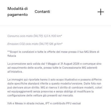
Modalità di
Contanti
pagamento
Consumo ciclo misto (WLTP): 5,5 lt./100 km*
Emissioni CO2 ciclo misto (WLTP) 126 gr/km*
**Scopri le condizioni e tutte le offerte del mese presso il tuo MG Store di
fiducia
La promozione sarà valida dal 1 Maggio al
31 August 2026
e comunque sino
ad esaurimento delle scorte, presso tutte le Concessionarie MG aderenti
all'iniziativa.
Le immagini qui riportate hanno il solo scopo illustrativo e possono differire
dalle specifiche standard riferite a questo modello/versione. Dalle foto non
può derivare alcun diritto. MG si riserva il diritto di cambiare modelli, colori
ed equipaggiamenti senza preavviso e senza obbligo di modificare la
configurazione delle vetture già presenti sul mercato.
IVA e Messa in strada incluse, IPT e contributo PFU esclusi