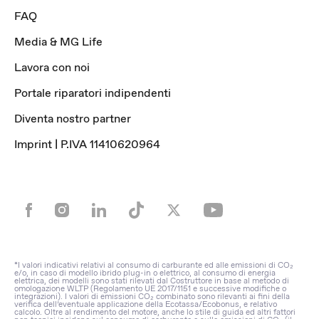
FAQ
Media & MG Life
Lavora con noi
Portale riparatori indipendenti
Diventa nostro partner
Imprint | P.IVA 11410620964
*I valori indicativi relativi al consumo di carburante ed alle emissioni di CO₂
e/o, in caso di modello ibrido plug-in o elettrico, al consumo di energia
elettrica, dei modelli sono stati rilevati dal Costruttore in base al metodo di
omologazione WLTP (Regolamento UE 2017/1151 e successive modifiche o
integrazioni). I valori di emissioni CO₂ combinato sono rilevanti ai fini della
verifica dell’eventuale applicazione della Ecotassa/Ecobonus, e relativo
calcolo. Oltre al rendimento del motore, anche lo stile di guida ed altri fattori