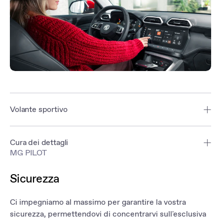
Volante sportivo
A tre razze con un design sportivo, per garantire una presa comoda
e sicura in ogni scenario di guida.
Cura dei dettagli
MG PILOT
Ogni elemento presente all'interno della Nuova MG ZS Hybrid+ è
stato progettato per ottimizzare comfort e funzionalità. La leva del
Sicurezza
cambio, il quadro digitale e la disposizione dei comandi, sono stati
studiati per offrire un'esperienza di guida piacevole e intuitiva.
Ci impegniamo al massimo per garantire la vostra
sicurezza, permettendovi di concentrarvi sull'esclusiva