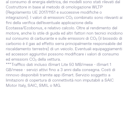
al consumo di energia elettrica, dei modelli sono stati rilevati dal
Costruttore in base al metodo di omologazione WLTP
(Regolamento UE 2017/1151 e successive modifiche o
integrazioni). I valori di emissioni CO₂ combinato sono rilevanti ai
fini della verifica dell’eventuale applicazione della
Ecotassa/Ecobonus, e relativo calcolo. Oltre al rendimento del
motore, anche lo stile di guida ed altri fattori non tecnici incidono
sul consumo di carburante e sulle emissioni di CO₂ (il biossido di
carbonio è il gas ad effetto serra principalmente responsabile del
riscaldamento terrestre) di un veicolo. Eventuali equipaggiamenti
ed accessori aggiuntivi possono modificare i valori di consumo
ed emissioni CO₂ della vettura.
***Traffico dati incluso iSmart Lite 50 MB/mese - iSmart 1
GB/mese - servizi attivi fino a 3 anni dalla consegna. Costi di
rinnovo disponibili tramite app iSmart. Servizio soggetto a
limitazioni di copertura di connettività non imputabili a SAIC
Motor Italy, SAIC, SMIL o MG.