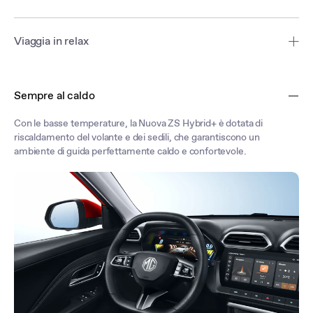
Viaggia in relax
Sedili progettati con una morbida similpelle e con un design
ergonomico di alto comfort, garantendo il benessere dei
Sempre al caldo
passeggeri ed eliminando l'affaticamento del conducente.
Con le basse temperature, la Nuova ZS Hybrid+ è dotata di
riscaldamento del volante e dei sedili, che garantiscono un
ambiente di guida perfettamente caldo e confortevole.