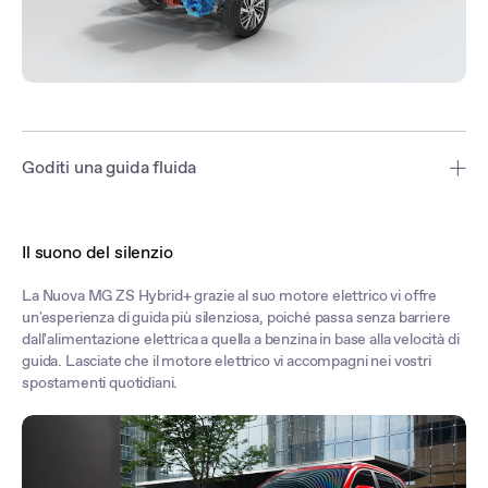
Goditi una guida fluida
La MG ZS Hybrid+ passa dall'alimentazione elettrica a quella a
benzina a seconda della velocità di guida. Il motore elettrico è ideale
Il suono del silenzio
per gli spostamenti quotidiani, mentre quello a benzina entra in
azione nelle alte velocità, mantenendo carica la batteria.
La Nuova MG ZS Hybrid+ grazie al suo motore elettrico vi offre
un'esperienza di guida più silenziosa, poiché passa senza barriere
Da zero a 100 km/h in soli 8,7 secondi grazie ad un motore reattivo
dall'alimentazione elettrica a quella a benzina in base alla velocità di
e una batteria ad alta capacità, la ZS è l'ibrido con l'accelerazione più
guida. Lasciate che il motore elettrico vi accompagni nei vostri
rapida nella sua categoria.
spostamenti quotidiani.