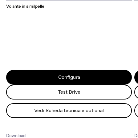
Volante in similpelle
Configura
Test Drive
Vedi Scheda tecnica e optional
Download
D