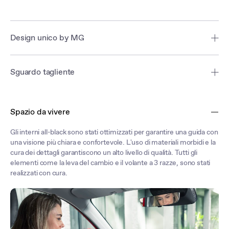
Design unico by MG
L'iconico frontale della Nuova ZS Hybrid+ si divide su due livelli:
quello superiore incorpora i fari affusolati, mentre quello inferiore
Sguardo tagliente
presenta una griglia prominente e decisa, che conferisce alla nuova
ZS un aspetto forte e robusto.
I fari all'avanguardia della Nuova MG ZS Hybrid+ combinano
tecnologia LED avanzata con un design unico, garantendo visibilità
Spazio da vivere
eccellente in ogni contesto con un look moderno.
Gli interni all-black sono stati ottimizzati per garantire una guida con
una visione più chiara e confortevole. L'uso di materiali morbidi e la
cura dei dettagli garantiscono un alto livello di qualità. Tutti gli
elementi come la leva del cambio e il volante a 3 razze, sono stati
realizzati con cura.