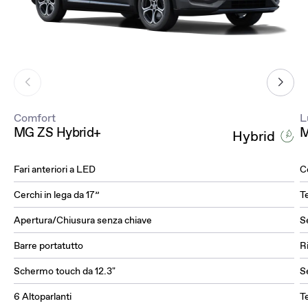
Comfort
L
MG ZS Hybrid+
M
Hybrid
Fari anteriori a LED
Ce
Cerchi in lega da 17”
T
Apertura/Chiusura senza chiave
Se
Barre portatutto
R
Schermo touch da 12.3"
Se
6 Altoparlanti
T