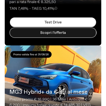
pari a rata finale € 8.325,50
TAN 7,48% - TAEG 10,41%
Test Drive
Scopri l’offerta
Promo valida fino al 31/08/26
MG3 Hybrid+ da € 89 al mese
Prezzo promo € 16.990 | 36 Mesi | Anticipo: €
6.200 | Importo totale dovuto € 14.485,30 | VFG