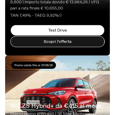
6.600 | Importo totale dovuto € 13.964,26 | VFG
pari a rata finale € 10.655,00
TAN 7,49% - TAEG 9,92%
Test Drive
Scopri l’offerta
Promo valida fino al 31/08/26
MG ZS Hybrid+ da € 115 al mese
Prezzo promo € 20.490 | 36 Mesi | Anticipo: €