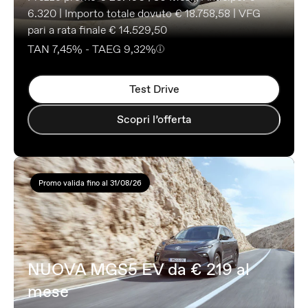
6.320 | Importo totale dovuto € 18.758,58 | VFG
pari a rata finale € 14.529,50
TAN 7,45% - TAEG 9,32%
Test Drive
Scopri l’offerta
Promo valida fino al 31/08/26
NUOVA MGS5 EV da € 219 al
mese