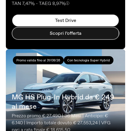
TAN 7,47% - TAEG 8,97%
Test Drive
Scopri l’offerta
Promo valida fino al 31/08/26
Con tecnologia Super Hybrid
MG HS Plug-In Hybrid da € 249
al mese
Prezzo promo € 27.490 | 36 Mesi | Anticipo: €
6.140 | Importo totale dovuto € 27.553,24 | VFG
pari a rata finale € 18.615,50