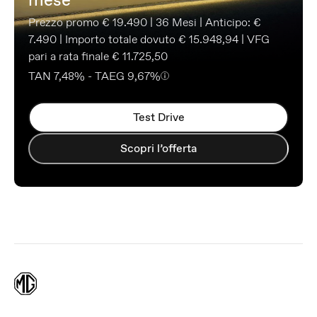
Prezzo promo € 19.490 | 36 Mesi | Anticipo: €
7.490 | Importo totale dovuto € 15.948,94 | VFG
pari a rata finale € 11.725,50
TAN 7,48% - TAEG 9,67%
Test Drive
Scopri l’offerta