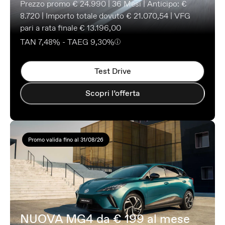
Prezzo promo € 24.990 | 36 Mesi | Anticipo: €
8.720 | Importo totale dovuto € 21.070,54 | VFG
pari a rata finale € 13.196,00
TAN 7,48% - TAEG 9,30%
Test Drive
Scopri l’offerta
Promo valida fino al 31/08/26
NUOVA MG4 da € 199 al mese